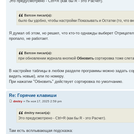
Это предусмотрено - Сtrl+R (как бы R - это Расчет).
Ватсон писал(а):
было бы удобно, чтобы настройки Показывать и Остатки (то, что вн
Я думал об этом, но решил, что кто-то однажды выберет Отрицатель
пропало, не работает.
Ватсон писал(а):
при обновлении журнала кнопкой
Обновить
сортировка тоже слета
В настройке таблицы в любом разделе программы можно задать сор
видеть новые), или по номеру.
При нажатии "Обновить" действует сортировка по умолчанию.
Re: Горячие клавиши
dmitry
» Пн ноя 17, 2025 2:59 pm
dmitry писал(а):
Это предусмотрено - Сtrl+R (как бы R - это Расчет).
Там есть всплывающая подсказка: