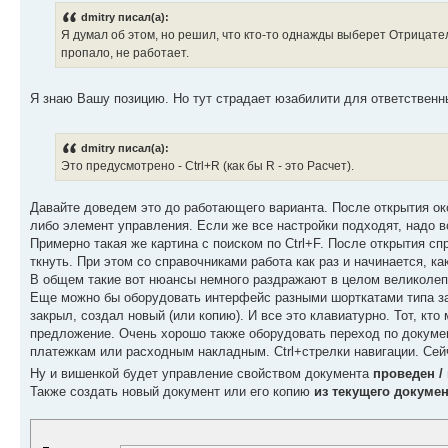
dmitry писал(а):
Я думал об этом, но решил, что кто-то однажды выберет Отрицател
пропало, не работает.
Я знаю Вашу позицию. Но тут страдает юзабилити для ответствен
dmitry писал(а):
Это предусмотрено - Сtrl+R (как бы R - это Расчет).
Давайте доведем это до работающего варианта. После открытия ок
либо элемент управления. Если же все настройки подходят, надо все
Примерно такая же картина с поиском по Ctrl+F. После открытия сп
ткнуть. При этом со справочниками работа как раз и начинается, как
В общем такие вот нюансы немного раздражают в целом великоле
Еще можно бы оборудовать интерфейс разными шорткатами типа закр
закрыл, создал новый (или копию). И все это клавиатурно. Тот, кто 
предложение. Очень хорошо также оборудовать переход по докуме
платежкам или расходным накладным. Ctrl+стрелки навигации. Сей
Ну и вишенкой будет управление свойством документа
проведен /
Также создать новый документ или его копию
из текущего докумен