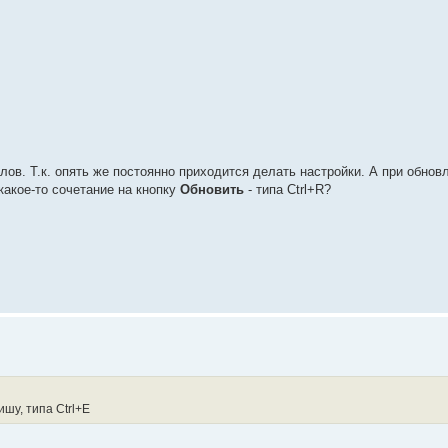
ов. Т.к. опять же постоянно приходится делать настройки. А при обно
какое-то сочетание на кнопку
Обновить
- типа Ctrl+R?
шу, типа Ctrl+E