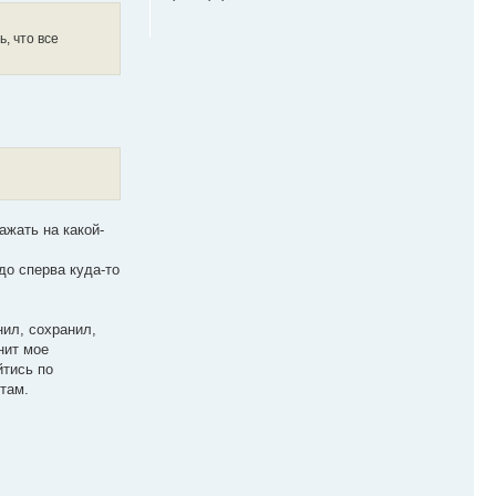
, что все
ажать на какой-
до сперва куда-то
нил, сохранил,
нит мое
йтись по
там.