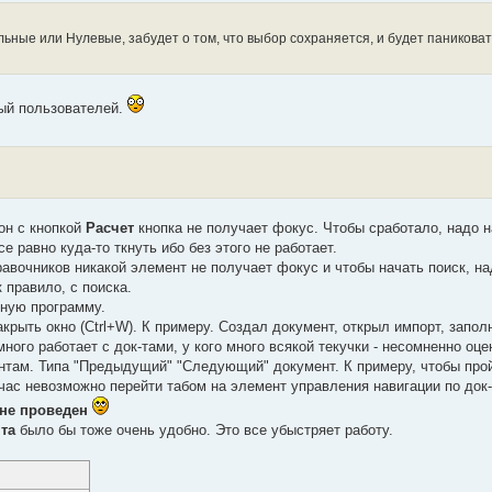
ьные или Нулевые, забудет о том, что выбор сохраняется, и будет паниковать
ный пользователей.
он с кнопкой
Расчет
кнопка не получает фокус. Чтобы сработало, надо н
 равно куда-то ткнуть ибо без этого не работает.
равочников никакой элемент не получает фокус и чтобы начать поиск, на
 правило, с поиска.
пную программу.
ыть окно (Ctrl+W). К примеру. Создал документ, открыл импорт, запол
много работает с док-тами, у кого много всякой текучки - несомненно оце
нтам. Типа "Предыдущий" "Следующий" документ. К примеру, чтобы про
час невозможно перейти табом на элемент управления навигации по док-
 не проведен
та
было бы тоже очень удобно. Это все убыстряет работу.