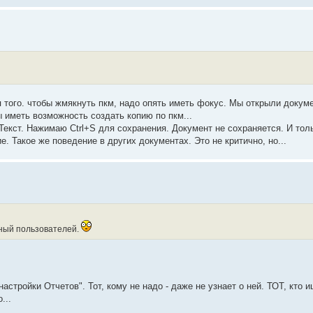
ля того. чтобы жмякнуть пкм, надо опять иметь фокус. Мы открыли докуме
ы иметь возможность создать копию по пкм...
 Текст. Нажимаю Ctrl+S для сохранения. Документ не сохраняется. И тол
. Такое же поведение в других документах. Это не критично, но...
нный пользователей.
настройки Отчетов". Тот, кому не надо - даже не узнает о ней. ТОТ, кто
...