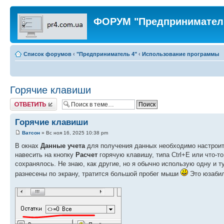
ФОРУМ "Предпринимател
Список форумов
‹
"Предприниматель 4"
‹
Использование программы
Горячие клавиши
Ответить
Горячие клавиши
Ватсон
» Вс ноя 16, 2025 10:38 pm
В окнах
Данные учета
для получения данных необходимо настроить
навесить на кнопку
Расчет
горячую клавишу, типа Ctrl+E или что-то
сохранялось. Не знаю, как другие, но я обычно использую одну и ту
разнесены по экрану, тратится большой пробег мыши
Это юзабили