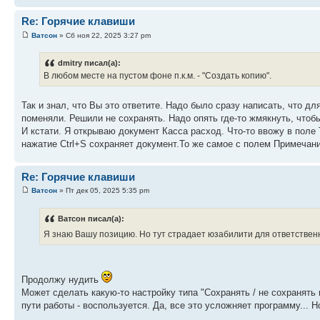
Re: Горячие клавиши
Ватсон
» Сб ноя 22, 2025 3:27 pm
dmitry писал(а):
В любом месте на пустом фоне п.к.м. - "Создать копию".
Так и знал, что Вы это ответите. Надо было сразу написать, что д
поменяли. Решили не сохранять. Надо опять где-то жмякнуть, чтоб
И кстати. Я открываю документ Касса расход. Что-то ввожу в поле
нажатие Ctrl+S сохраняет документ.То же самое с полем Примечание
Re: Горячие клавиши
Ватсон
» Пт дек 05, 2025 5:35 pm
Ватсон писал(а):
Я знаю Вашу позицию. Но тут страдает юзабилити для ответстве
Продолжу нудить
Может сделать какую-то настройку типа "Сохранять / не сохранять 
пути работы - воспользуется. Да, все это усложняет программу... Но