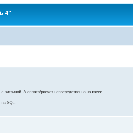
ь 4"
с витриной. А оплата/расчет непосредственно на кассе.
?
 на SQL.