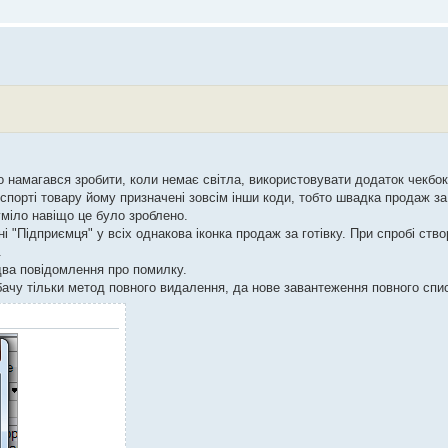
намагався зробити, коли немає світла, використовувати додаток чекбок
кспорті товару йому призначені зовсім інши коди, тобто швадка продаж з
зуміло навіщо це було зроблено.
і "Підприємця" у всіх однакова іконка продаж за готівку. При спробі ств
.
два повідомлення про помилку.
 бачу тільки метод повного видалення, да нове завантеження повного спис