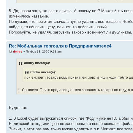
5. Да, новая загрузка всего списка. А почему нет? Может быть по
изменилось название.
Не думаю, что при этом сначала нужно удалять все товары в Чекбок
найден, то обновить цену, ели нет, то добавить новый.
Попробуйте, не удаляя, загрузить заново - возникнут ли дубликаты.
Re: Мобильная торговля в Предпринимателе4
dmitry
» Пт фев 13, 2026 9:18 am
dmitry писал(а):
Ca6ko писал(а):
при експорті товару йому призначені зовсім інши коди, тобто шв
1. Согласен. То что продавец должен заполнять товары по коду, а
Будет так:
1. В Excel будет выгружаться список, где "Код" - уже не ID, а обыч
Если какой-то код или цена не заполнены, то после создания фай
Значит, в этот раз вам точно нужно удалить в л.к. Чекбокс все то