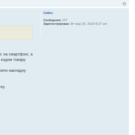
Ca6ko
Сообщения:
157
Зарегистрирован:
Вт мар 20, 2018 8:27 am
с на смартфоні, а
а кодом товару
орити накладну
ку.