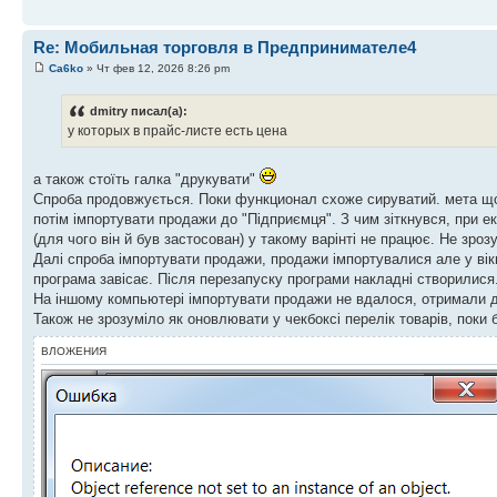
Re: Мобильная торговля в Предпринимателе4
Ca6ko
» Чт фев 12, 2026 8:26 pm
dmitry писал(а):
у которых в прайс-листе есть цена
а також стоїть галка "друкувати"
Спроба продовжується. Поки функционал схоже сируватий. мета що 
потім імпортувати продажи до "Підприємця". З чим зіткнувся, при е
(для чого він й був застосован) у такому варінті не працює. Не зро
Далі спроба імпортувати продажи, продажи імпортувалися але у вікн
програма завісає. Після перезапуску програми накладні створилися
На іншому компьютері імпортувати продажи не вдалося, отримали 
Також не зрозуміло як оновлювати у чекбоксі перелік товарів, поки
ВЛОЖЕНИЯ