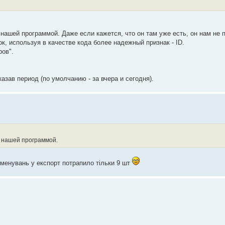
ашей программой. Даже если кажется, что он там уже есть, он нам не п
к, используя в качестве кода более надежный признак - ID.
ров".
азав период (по умолчанию - за вчера и сегодня).
й нашей программой.
йменувань у експорт потрапило тільки 9 шт