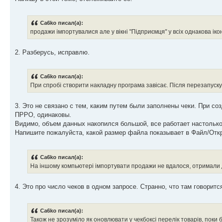
Ca6ko писал(а):
продажи імпортувалися але у вікні "Підприємця" у всіх однакова ікон
2. Разберусь, исправлю.
Ca6ko писал(а):
При спробі створити накладну програма завісає. Після перезапуск
3. Это не связано с тем, каким путем были заполнены чеки. При с
ПРРО, одинаковы.
Видимо, объем данных накопился большой, все работает настолько 
Напишите пожалуйста, какой размер файла показывает в Файл/Отк
Ca6ko писал(а):
На іншому компьютері імпортувати продажи не вдалося, отримали 
4. Это про число чеков в одном запросе. Странно, что там говорится 
Ca6ko писал(а):
Також не зрозуміло як оновлювати у чекбоксі перелік товарів, поки