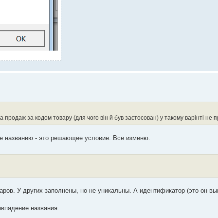
 продаж за кодом товару (для чого він й був застосован) у такому варінті не 
 не названию - это решающее условие. Все изменю.
аров. У других заполнены, но не уникальны. А идентификатор (это он вы
овпадение названия.