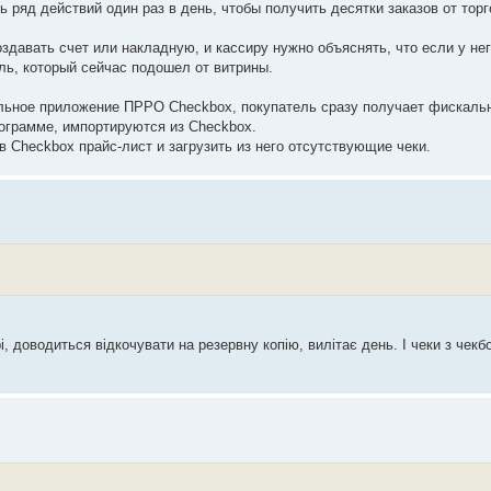
 ряд действий один раз в день, чтобы получить десятки заказов от торг
создавать счет или накладную, и кассиру нужно объяснять, что если у нег
ель, который сейчас подошел от витрины.
ильное приложение ПРРО Checkbox, покупатель сразу получает фискальн
рограмме, импортируются из Checkbox.
в Checkbox прайс-лист и загрузить из него отсутствующие чеки.
ері, доводиться відкочувати на резервну копію, вилітає день. І чеки з чек