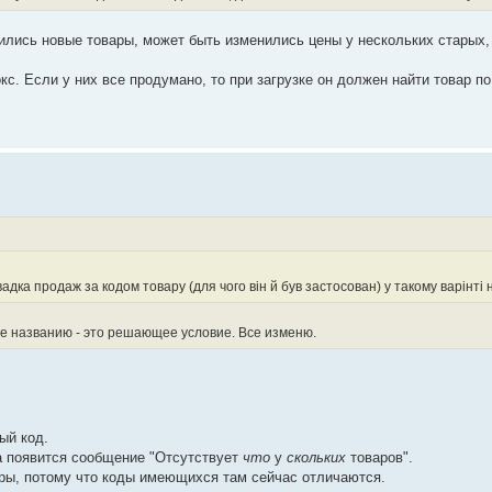
явились новые товары, может быть изменились цены у нескольких старых
с. Если у них все продумано, то при загрузке он должен найти товар по
адка продаж за кодом товару (для чого він й був застосован) у такому варінті 
 не названию - это решающее условие. Все изменю.
ный код.
ла появится сообщение "Отсутствует
что
у
скольких
товаров".
вары, потому что коды имеющихся там сейчас отличаются.