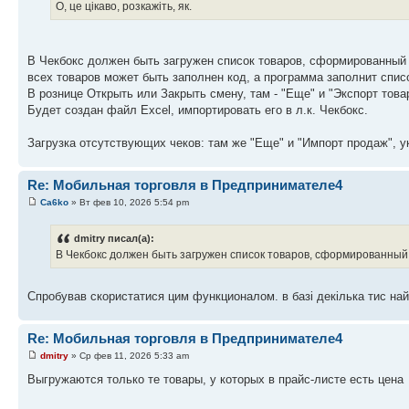
О, це цікаво, розкажіть, як.
В Чекбокс должен быть загружен список товаров, сформированный н
всех товаров может быть заполнен код, а программа заполнит списо
В рознице Открыть или Закрыть смену, там - "Еще" и "Экспорт това
Будет создан файл Excel, импортировать его в л.к. Чекбокс.
Загрузка отсутствующих чеков: там же "Еще" и "Импорт продаж", ук
Re: Мобильная торговля в Предпринимателе4
Ca6ko
» Вт фев 10, 2026 5:54 pm
dmitry писал(а):
В Чекбокс должен быть загружен список товаров, сформированны
Спробував скористатися цим функционалом. в базі декілька тис на
Re: Мобильная торговля в Предпринимателе4
dmitry
» Ср фев 11, 2026 5:33 am
Выгружаются только те товары, у которых в прайс-листе есть цена