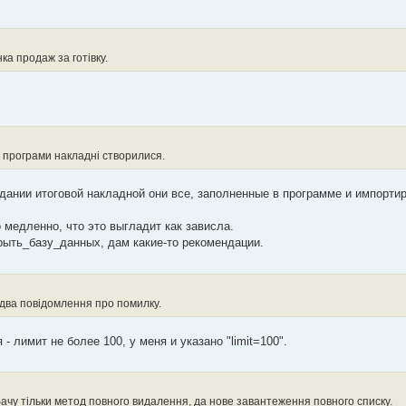
ка продаж за готівку.
у програми накладні створилися.
оздании итоговой накладной они все, заполненные в программе и импорти
медленно, что это выгладит как зависла.
рыть_базу_данных, дам какие-то рекомендации.
два повідомлення про помилку.
- лимит не более 100, у меня и указано "limit=100".
 бачу тільки метод повного видалення, да нове завантеження повного списку.