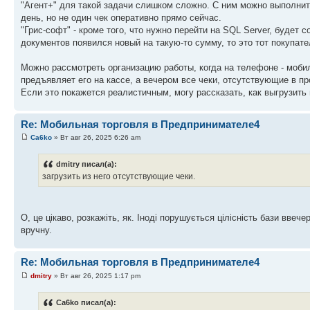
"Агент+" для такой задачи слишком сложно. С ним можно выполнить
день, но не один чек оперативно прямо сейчас.
"Грис-софт" - кроме того, что нужно перейти на SQL Server, будет 
документов появился новый на такую-то сумму, то это тот покупат
Можно рассмотреть организацию работы, когда на телефоне - моб
предъявляет его на кассе, а вечером все чеки, отсутствующие в п
Если это покажется реалистичным, могу рассказать, как выгрузить 
Re: Мобильная торговля в Предпринимателе4
Ca6ko
» Вт авг 26, 2025 6:26 am
dmitry писал(а):
загрузить из него отсутствующие чеки.
О, це цікаво, розкажіть, як. Іноді порушується цілісність бази ввеч
вручну.
Re: Мобильная торговля в Предпринимателе4
dmitry
» Вт авг 26, 2025 1:17 pm
Ca6ko писал(а):