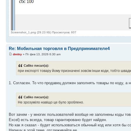
Screenshot_1.png (29.23 КБ) Просмотров: 607
Re: Мобильная торговля в Предпринимателе4
dmitry
» Пт фев 13, 2026 6:30 am
Ca6ko писал(а):
при експорті товару йому призначені зовсім інши коди, тобто швадка
1. Согласен. То что продавец должен заполнять товары по коду, а
Ca6ko писал(а):
Не зрозуміло навіщо це було зроблено.
Вот зачем - у многих пользователей вообще не заполнены коды тов
Excel) есть всегда, товар гарантировано будет найден.
Но как я сказал - будет использоваться обычный код или хотя бы с
Напишу в этой теме, отслеживайте ее.