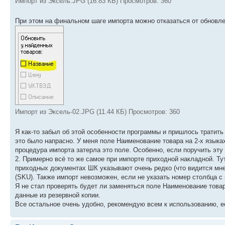
Импорт из Эксель.JPG (16.83 КБ) Просмотров: 360
При этом на финальном шаге импорта можно отказаться от обновл
Импорт из Эксель-02.JPG (11.44 КБ) Просмотров: 360
Я как-то забыл об этой особенности программы и пришлось тратить
это было напрасно. У меня поле Наименование товара на 2-х языка
процедура импорта затерла это поле. Особенно, если поручить эту р
2. Примерно всё то же самое при импорте приходной накладной. Ту
приходных документах ШК указывают очень редко (что видится мне
(SKU). Также импорт невозможен, если не указать номер столбца с
Я не стал проверять будет ли заменяться поле Наименование товар
данные из резервной копии.
Все остальное очень удобно, рекомендую всем к использованию, 