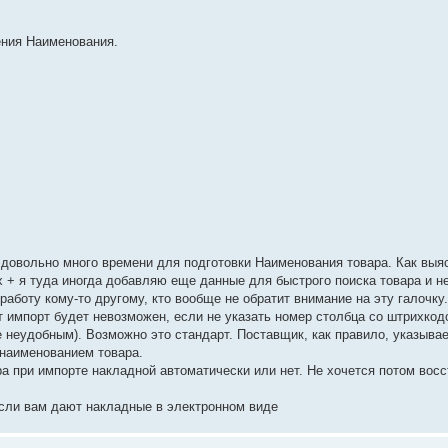
ения Наименования.
 довольно много времени для подготовки Наименования товара. Как выя
х + я туда иногда добавляю еще данные для быстрого поиска товара и не
аботу кому-то другому, кто вообще не обратит внимание на эту галочку. 
т импорт будет невозможен, если не указать номер столбца со штрихкод
 неудобным). Возможно это стандарт. Поставщик, как правило, указывае
 наименованием товара.
а при импорте накладной автоматически или нет. Не хочется потом вос
если вам дают накладные в электронном виде