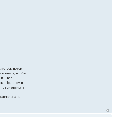
снилось потом -
 хочется, чтобы
и... все.
ом. При этом в
т свой артикул
станавливать