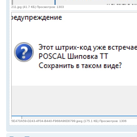
211.jpg (41.7 КБ) Просмотров: 1303
5E470A59-D243-4F04-B440-F968A96D0799.jpeg (175.1 КБ) Просмотров: 1306