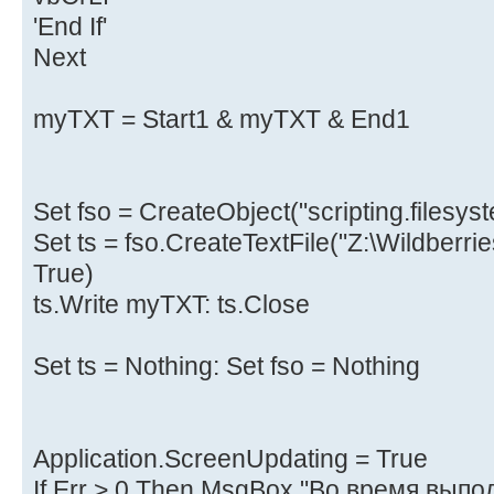
'End If'
Next
myTXT = Start1 & myTXT & End1
Set fso = CreateObject("scripting.filesys
Set ts = fso.CreateTextFile("Z:\Wildberri
True)
ts.Write myTXT: ts.Close
Set ts = Nothing: Set fso = Nothing
Application.ScreenUpdating = True
If Err > 0 Then MsgBox "Во время вып