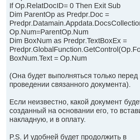
If Op.RelatDocID= 0 Then Exit Sub
Dim ParentOp as Predpr.Doc =
Predpr.Datamain.Appdata.DocsCollectio
Op.Num=ParentOp.Num
Dim BoxNum as Predpr.TextBoxEx =
Predpr.GlobalFunction.GetControl(Op.F
BoxNum.Text = Op.Num
(Она будет выполняться только пере
проведении связанного документа).
Если неизвестно, какой документ буде
созданный на основании его, то вставит
накладную, и в оплату.
P.S. И удобней будет продолжить в