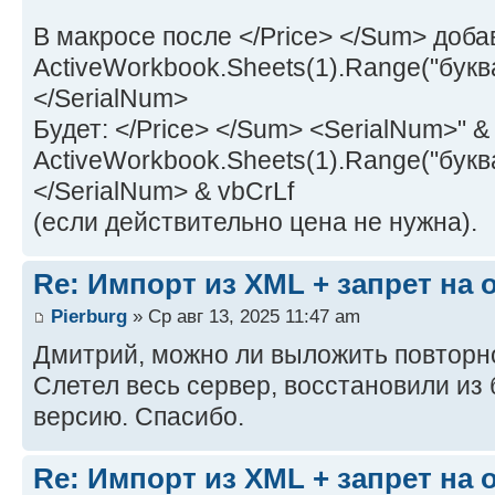
В макросе после </Price> </Sum> доба
ActiveWorkbook.Sheets(1).Range("буква
</SerialNum>
Будет: </Price> </Sum> <SerialNum>" &
ActiveWorkbook.Sheets(1).Range("буква
</SerialNum> & vbCrLf
(если действительно цена не нужна).
Re: Импорт из XML + запрет на
Pierburg
» Ср авг 13, 2025 11:47 am
Дмитрий, можно ли выложить повторн
Слетел весь сервер, восстановили из
версию. Спасибо.
Re: Импорт из XML + запрет на