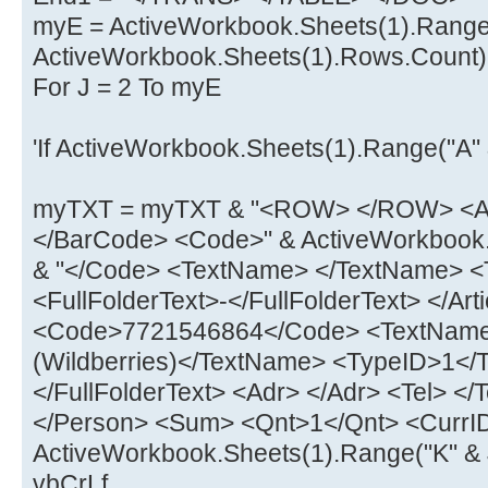
myE = ActiveWorkbook.Sheets(1).Range
ActiveWorkbook.Sheets(1).Rows.Count)
For J = 2 To myE
'If ActiveWorkbook.Sheets(1).Range("A" 
myTXT = myTXT & "<ROW> </ROW> <Ar
</BarCode> <Code>" & ActiveWorkbook.
& "</Code> <TextName> </TextName> <
<FullFolderText>-</FullFolderText> </Art
<Code>7721546864</Code> <TextNam
(Wildberries)</TextName> <TypeID>1</T
</FullFolderText> <Adr> </Adr> <Tel> 
</Person> <Sum> <Qnt>1</Qnt> <CurrID
ActiveWorkbook.Sheets(1).Range("K" & J
vbCrLf