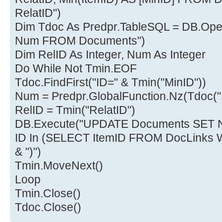
RelatID")
Dim Tdoc As Predpr.TableSQL = DB.Op
Num FROM Documents")
Dim RelID As Integer, Num As Integer
Do While Not Tmin.EOF
Tdoc.FindFirst("ID=" & Tmin("MinID"))
Num = Predpr.GlobalFunction.Nz(Tdoc("
RelID = Tmin("RelatID")
DB.Execute("UPDATE Documents SET 
ID In (SELECT ItemID FROM DocLinks 
& ")")
Tmin.MoveNext()
Loop
Tmin.Close()
Tdoc.Close()