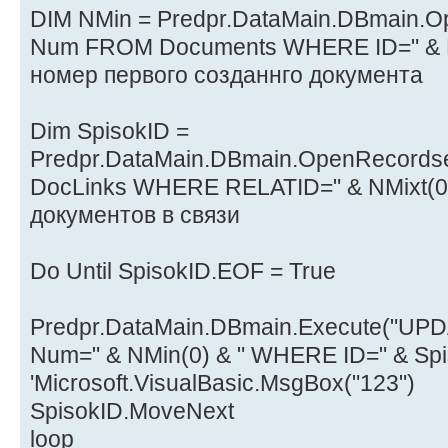
DIM NMin = Predpr.DataMain.DBmain.
Num FROM Documents WHERE ID=" & Mi
номер первого созданнго документа
Dim SpisokID =
Predpr.DataMain.DBmain.OpenRecord
DocLinks WHERE RELATID=" & NMixt(0)
документов в связи
Do Until SpisokID.EOF = True
Predpr.DataMain.DBmain.Execute("UP
Num=" & NMin(0) & " WHERE ID=" & Spi
'Microsoft.VisualBasic.MsgBox("123")
SpisokID.MoveNext
loop