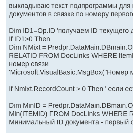
выкладываю текст подпрограммы для
документов в связке по номеру перво
Dim ID1=Op.ID 'получаем ID текущего
If ID1>0 Then
Dim NMixt = Predpr.DataMain.DBmain.
RELATID FROM DocLinks WHERE ItemID
номер связи
'Microsoft.VisualBasic.MsgBox("Номер м
If Nmixt.RecordCount > 0 Then ' если е
Dim MinID = Predpr.DataMain.DBmain
Min(ITEMID) FROM DocLinks WHERE REL
Минимальный ID документа - первый 