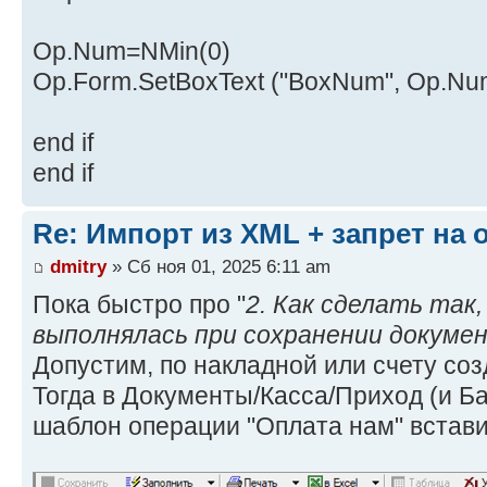
Op.Num=NMin(0)
Op.Form.SetBoxText ("BoxNum", Op.Nu
end if
end if
Re: Импорт из XML + запрет на
dmitry
» Сб ноя 01, 2025 6:11 am
Пока быстро про "
2. Как сделать так
выполнялась при сохранении докуме
Допустим, по накладной или счету соз
Тогда в Документы/Касса/Приход (и Б
шаблон операции "Оплата нам" встави