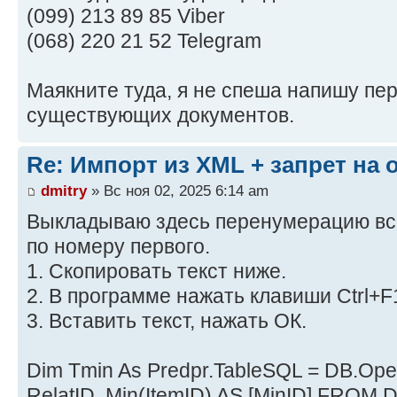
(099) 213 89 85 Viber
(068) 220 21 52 Telegram
Маякните туда, я не спеша напишу п
существующих документов.
Re: Импорт из XML + запрет на
dmitry
» Вс ноя 02, 2025 6:14 am
Выкладываю здесь перенумерацию вс
по номеру первого.
1. Скопировать текст ниже.
2. В программе нажать клавиши Ctrl+F
3. Вставить текст, нажать ОК.
Dim Tmin As Predpr.TableSQL = DB.Op
RelatID, Min(ItemID) AS [MinID] FROM