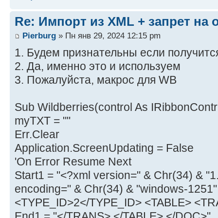
Re: Импорт из XML + запрет на
Pierburg
» Пн янв 29, 2024 12:15 pm
1. Будем признательны если получитс
2. Да, именно это и используем
3. Пожалуйста, макрос для WB
Sub Wildberries(control As IRibbonContr
myTXT = ""
Err.Clear
Application.ScreenUpdating = False
'On Error Resume Next
Start1 = "<?xml version=" & Chr(34) & "1
encoding=" & Chr(34) & "windows-1251
<TYPE_ID>2</TYPE_ID> <TABLE> <TRA
End1 = "</TRANS> </TABLE> </DOC>"