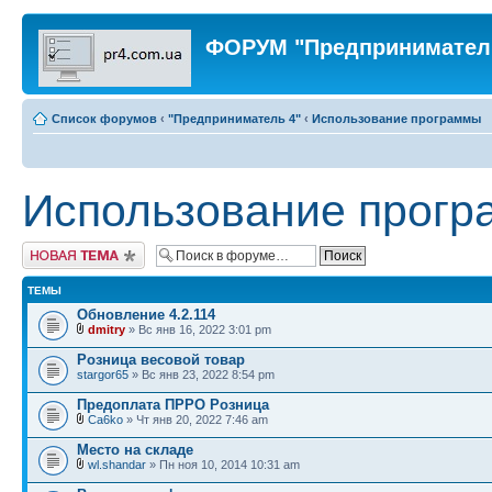
ФОРУМ "Предпринимател
Список форумов
‹
"Предприниматель 4"
‹
Использование программы
Использование прог
Новая тема
ТЕМЫ
Обновление 4.2.114
dmitry
» Вс янв 16, 2022 3:01 pm
Розница весовой товар
stargor65
» Вс янв 23, 2022 8:54 pm
Предоплата ПРРО Розница
Ca6ko
» Чт янв 20, 2022 7:46 am
Место на складе
wl.shandar
» Пн ноя 10, 2014 10:31 am