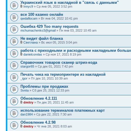
Украинский язык в накладной в "связь с данными"
Innyc9
» Ср янв 05, 2022 3:52 pm
все 100 казино онлайн
qwdaflocam
» Вт янв 04, 2022 10:41 pm
Ошибка 429 Too many requests
mchumachenko3@gmail
» Пн янв 03, 2022 10:45 am
Не видит файл бланка
Светлана
» Вс июл 05, 2015 3:04 pm
работа с приходными и расходными накладными больш
danielcorelas
» Ср ноя 17, 2021 8:19 pm
Справочник товаров сканер штрих-кода
stargor65
» Ср дек 01, 2021 7:42 pm
Печать чека на термопринтере из накладной
_igor
» Пт дек 10, 2021 10:39 am
Проблемы при продажах
Sveta
» Сб дек 25, 2021 12:33 pm
Обновление 4.2.111
dmitry
» Пн дек 20, 2021 11:45 am
использование терминалов платежных карт
dan1984
» Ср дек 22, 2021 7:30 am
Обновление 4.2.98
dmitry
» Чт янв 28, 2021 8:03 am