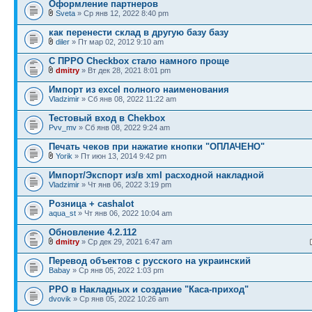
Оформление партнеров
Sveta
» Ср янв 12, 2022 8:40 pm
как перенести склад в другую базу базу
diler
» Пт мар 02, 2012 9:10 am
С ПРРО Checkbox стало намного проще
dmitry
» Вт дек 28, 2021 8:01 pm
Импорт из excel полного наименования
Vladzimir
» Сб янв 08, 2022 11:22 am
Тестовый вход в Chekbox
Pvv_mv
» Сб янв 08, 2022 9:24 am
Печать чеков при нажатие кнопки "ОПЛАЧЕНО"
Yorik
» Пт июн 13, 2014 9:42 pm
Импорт/Экспорт из/в xml расходной накладной
Vladzimir
» Чт янв 06, 2022 3:19 pm
Розница + cashalot
aqua_st
» Чт янв 06, 2022 10:04 am
Обновление 4.2.112
dmitry
» Ср дек 29, 2021 6:47 am
Перевод объектов с русского на украинский
Babay
» Ср янв 05, 2022 1:03 pm
РРО в Накладных и создание "Каса-приход"
dvovik
» Ср янв 05, 2022 10:26 am