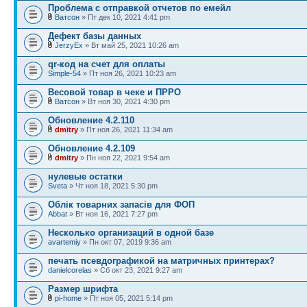
Проблема с отправкой отчетов по емейл
Ватсон
» Пт дек 10, 2021 4:41 pm
Дефект базы данных
JerzyEx
» Вт май 25, 2021 10:26 am
qr-код на счет для оплаты
Simple-54
» Пт ноя 26, 2021 10:23 am
Весовой товар в чеке и ПРРО
Ватсон
» Вт ноя 30, 2021 4:30 pm
Обновление 4.2.110
dmitry
» Пт ноя 26, 2021 11:34 am
Обновление 4.2.109
dmitry
» Пн ноя 22, 2021 9:54 am
нулевые остатки
Sveta
» Чт ноя 18, 2021 5:30 pm
Облік товарних запасів для ФОП
Abbat
» Вт ноя 16, 2021 7:27 pm
Несколько организаций в одной базе
avartemiy
» Пн окт 07, 2019 9:36 am
печать псевдографикой на матричных принтерах?
danielcorelas
» Сб окт 23, 2021 9:27 am
Размер шрифта
pi-home
» Пт ноя 05, 2021 5:14 pm