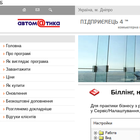
Б
Україна, м. Дніпро
Головна
Про програмі
Як виглядає програма
Завантажити
Ціни
Як купити
Біллінг,
Оновлення
Безкоштовні доповнення
Для практики бізнесу з
Розглянемо докладніше
у Сервіс/Налаштування,
Відгуки клієнтів