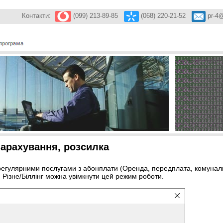
 Контакти:
(099) 213-89-85
(068) 220-21-52
pr-4@
 нарахування, розсилка
 регулярними послугами з абонплати (Оренда, передплата, комуналь
 Різне/Біллінг можна увімкнути цей режим роботи.