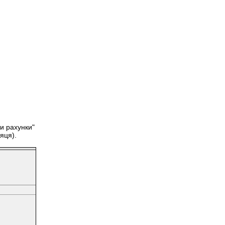
и рахунки"
яця).