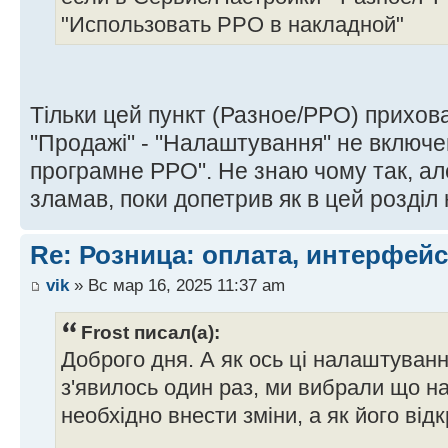
"Использовать РРО в накладной"
Тільки цей пункт (Разное/РРО) прихова
"Продажі" - "Налаштування" не включ
програмне РРО". Не знаю чому так, але
зламав, поки допетрив як в цей розді
Re: Розница: оплата, интерфейс
vik
» Вс мар 16, 2025 11:37 am
Frost писал(а):
Доброго дня. А як ось ці налаштуванн
з'явилось один раз, ми вибрали що на
необхідно внести зміни, а як його від