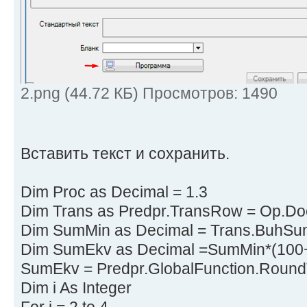
2.png (44.72 КБ) Просмотров: 1490
Вставить текст и сохранить.
Dim Proc as Decimal = 1.3
Dim Trans as Predpr.TransRow = Op.Do
Dim SumMin as Decimal = Trans.BuhS
Dim SumEkv as Decimal =SumMin*(100+P
SumEkv = Predpr.GlobalFunction.Round
Dim i As Integer
For i = 2 to 4