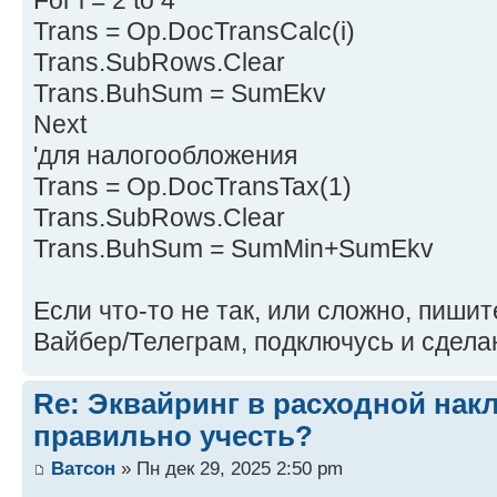
Trans = Op.DocTransCalc(i)
Trans.SubRows.Clear
Trans.BuhSum = SumEkv
Next
'для налогообложения
Trans = Op.DocTransTax(1)
Trans.SubRows.Clear
Trans.BuhSum = SumMin+SumEkv
Если что-то не так, или сложно, пишит
Вайбер/Телеграм, подключусь и сдела
Re: Эквайринг в расходной накл
правильно учесть?
Ватсон
» Пн дек 29, 2025 2:50 pm