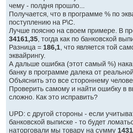
чему - полдня прошло...
Получается, что в программе % по экв
поступлению на Р\С.
Лучше поясню на своем примере. В пр
34161,35
, тогда как по банковской вы
Разница =
186,1
, что является той са
эквайрингу.
А дальше ошибка (этот самый %) нака
банку в программе далека от реальной
Объяснить это все стороннему челове
Проверить самому и найти ошибку в в
сложно. Как это исправить?
UPD: с другой стороны - если учитыва
банковской выписке - то будет ломать
наторговали мы товару на сумму
1431